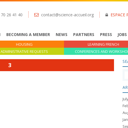
 70 26 41 40
contact@science-accueil.org
ESPACE 
N
BECOMING A MEMBER
NEWS
PARTNERS
PRESS
JOBS
HOUSING
LEARNING FRENCH
ADMINISTRATIVE REQUESTS
CONFERENCES AND WORKSHO
SE
3
AR
Jul
Fe
Au
Ja
Se