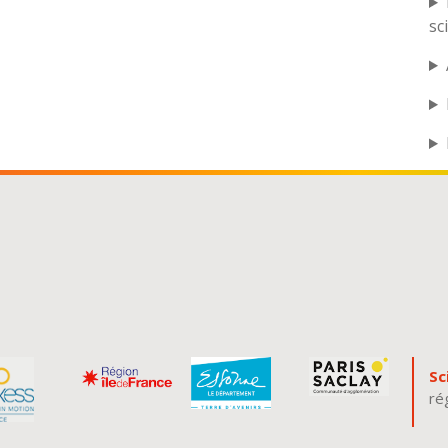
sc
Sc
ré