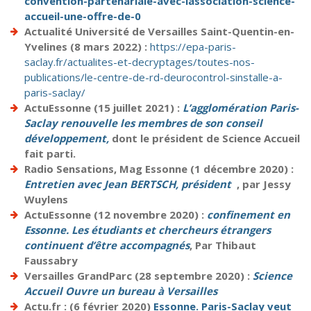
convention-partenariale-avec-lassociation-science-
accueil-une-offre-de-0
Actualité Université de Versailles Saint-Quentin-en-
Yvelines (8 mars 2022) :
https://epa-paris-
saclay.fr/actualites-et-decryptages/toutes-nos-
publications/le-centre-de-rd-deurocontrol-sinstalle-a-
paris-saclay/
ActuEssonne (15 juillet 2021) :
L’agglomération Paris-
Saclay renouvelle les membres de son conseil
développement,
dont le président de Science Accueil
fait parti.
Radio Sensations, Mag Essonne (1 décembre 2020) :
Entretien avec Jean BERTSCH, président
, par Jessy
Wuylens
ActuEssonne (12 novembre 2020) :
confinement en
Essonne. Les étudiants et chercheurs étrangers
continuent d’être accompagnés
, Par Thibaut
Faussabry
Versailles GrandParc (28 septembre 2020) :
Science
Accueil Ouvre un bureau à Versailles
Actu.fr : (6 février 2020)
Essonne. Paris-Saclay veut