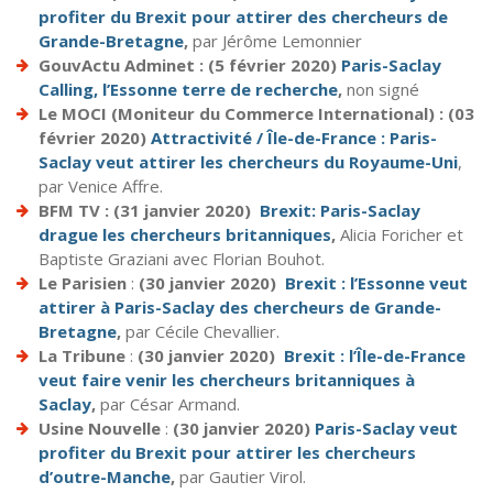
profiter du Brexit pour attirer des chercheurs de
Grande-Bretagne
,
par Jérôme Lemonnier
GouvActu Adminet : (5 février 2020)
Paris-Saclay
Calling, l’Essonne terre de recherche
,
non signé
Le MOCI (Moniteur du Commerce International) : (03
février 2020)
Attractivité / Île-de-France : Paris-
Saclay veut attirer les chercheurs du Royaume-Uni
,
par Venice Affre.
BFM TV : (31 janvier 2020)
Brexit: Paris-Saclay
drague les chercheurs britanniques
,
Alicia Foricher et
Baptiste Graziani avec Florian Bouhot.
Le Parisien
:
(30 janvier 2020)
Brexit : l’Essonne veut
attirer à Paris-Saclay des chercheurs de Grande-
Bretagne
,
par
Cécile Chevallier.
La Tribune
:
(30 janvier 2020)
Brexit : l’Île-de-France
veut faire venir les chercheurs britanniques à
Saclay
,
par César Armand.
Usine Nouvelle
:
(30 janvier 2020)
Paris-Saclay veut
profiter du Brexit pour attirer les chercheurs
d’outre-Manche
,
par Gautier Virol.