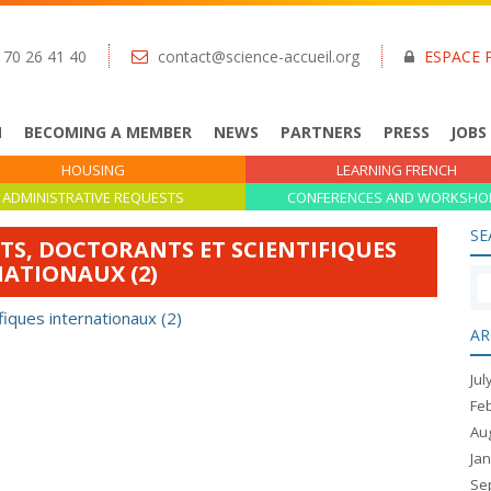
 70 26 41 40
contact@science-accueil.org
ESPACE 
N
BECOMING A MEMBER
NEWS
PARTNERS
PRESS
JOBS
HOUSING
LEARNING FRENCH
ADMINISTRATIVE REQUESTS
CONFERENCES AND WORKSHO
SE
NTS, DOCTORANTS ET SCIENTIFIQUES
ATIONAUX (2)
ifiques internationaux (2)
AR
Jul
Fe
Au
Ja
Se