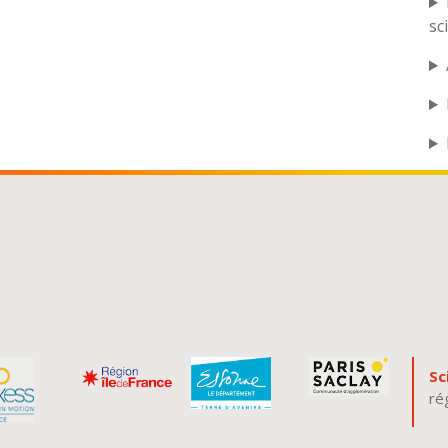
sc
Sc
ré