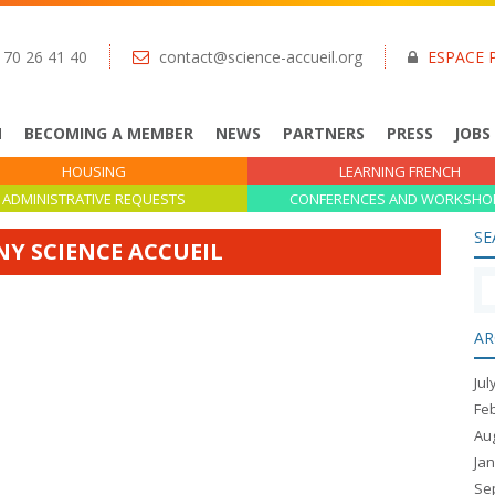
 70 26 41 40
contact@science-accueil.org
ESPACE 
N
BECOMING A MEMBER
NEWS
PARTNERS
PRESS
JOBS
HOUSING
LEARNING FRENCH
ADMINISTRATIVE REQUESTS
CONFERENCES AND WORKSHO
SE
RNY SCIENCE ACCUEIL
AR
Jul
Fe
Au
Ja
Se