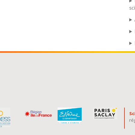
sc
Sc
ré