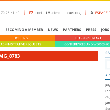
 70 26 41 40
contact@science-accueil.org
ESPACE 
N
BECOMING A MEMBER
NEWS
PARTNERS
PRESS
JOBS
HOUSING
LEARNING FRENCH
ADMINISTRATIVE REQUESTS
CONFERENCES AND WORKSHO
SE
MG_8783
AR
Jul
Fe
Au
Ja
Se