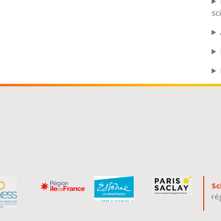
sc
Sc
ré