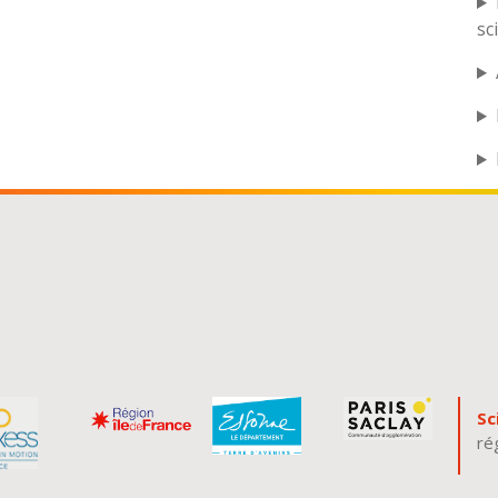
sc
Sc
ré