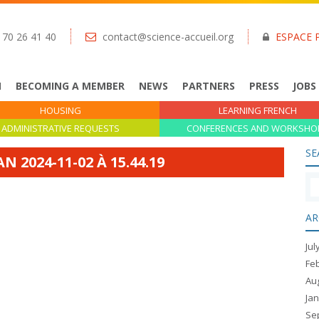
 70 26 41 40
contact@science-accueil.org
ESPACE 
N
BECOMING A MEMBER
NEWS
PARTNERS
PRESS
JOBS
HOUSING
LEARNING FRENCH
ADMINISTRATIVE REQUESTS
CONFERENCES AND WORKSHO
SE
 2024-11-02 À 15.44.19
AR
Jul
Fe
Au
Ja
Se