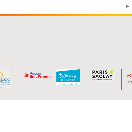
Sc
ré