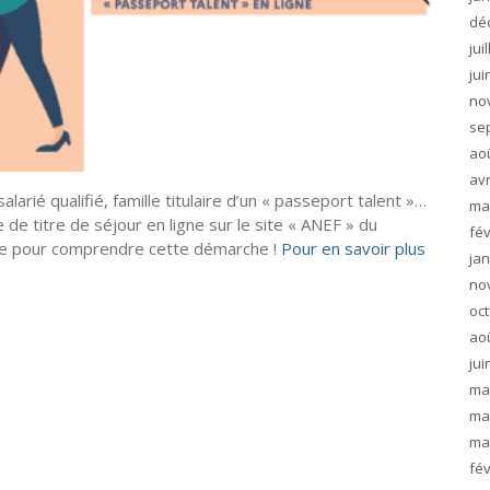
dé
jui
jui
no
se
ao
avr
arié qualifié, famille titulaire d’un « passeport talent »…
ma
 titre de séjour en ligne sur le site « ANEF » du
fév
ne pour comprendre cette démarche !
Pour en savoir plus
jan
no
oc
ao
jui
ma
ma
ma
fév