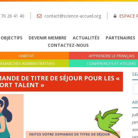
 70 26 41 40
contact@science-accueil.org
ESPACE 
 OBJECTIFS
DEVENIR MEMBRE
ACTUALITÉS
PARTENAIRES
CONTACTEZ-NOUS
HABITAT
APPRENDRE LE FRANÇAIS
ÉMARCHES ADMINISTRATIVES
CONFÉRENCES ET ATELIERS
SE
ANDE DE TITRE DE SÉJOUR POUR LES «
ORT TALENT »
AR
jui
jan
ao
jan