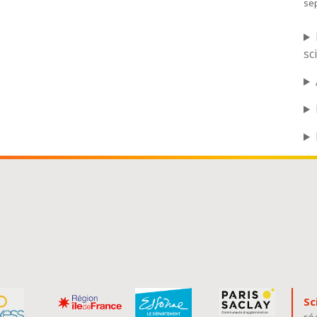
se
sc
Sc