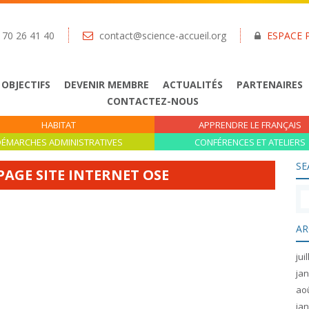
 70 26 41 40
contact@science-accueil.org
ESPACE 
 OBJECTIFS
DEVENIR MEMBRE
ACTUALITÉS
PARTENAIRES
CONTACTEZ-NOUS
HABITAT
APPRENDRE LE FRANÇAIS
ÉMARCHES ADMINISTRATIVES
CONFÉRENCES ET ATELIERS
SE
AGE SITE INTERNET OSE
AR
jui
jan
ao
jan