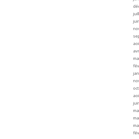
dé
jui
jui
no
se
ao
avr
ma
fév
jan
no
oc
ao
jui
ma
ma
ma
fév