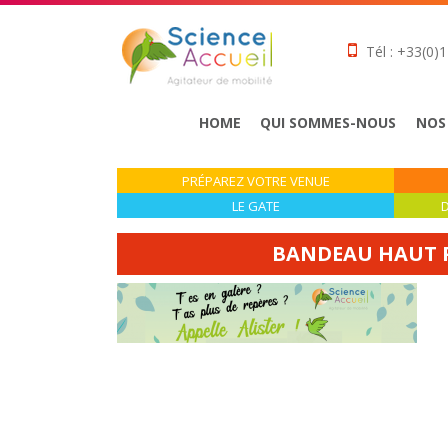
Tél : +33(0)1
HOME
QUI SOMMES-NOUS
NOS
PRÉPAREZ VOTRE VENUE
LE GATE
D
BANDEAU HAUT P