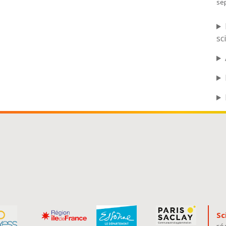
se
sc
Sc