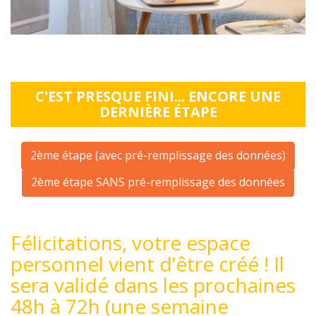
C'EST PRESQUE FINI... ENCORE UNE
DERNIÈRE ÉTAPE
2ème étape (avec pré-remplissage des données)
2ème étape SANS pré-remplissage des données
Félicitations, votre espace
personnel vient d’être créé ! Il
sera validé dans les prochaines
48h à 72h (une semaine