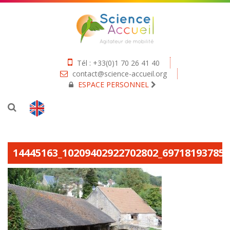
Tél : +33(0)1 70 26 41 40
contact@science-accueil.org
ESPACE PERSONNEL
14445163_10209402922702802_69718193785