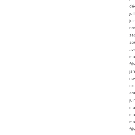
dé
jui
jui
no
se
ao
avr
ma
fév
jan
no
oc
ao
jui
ma
ma
ma
fév