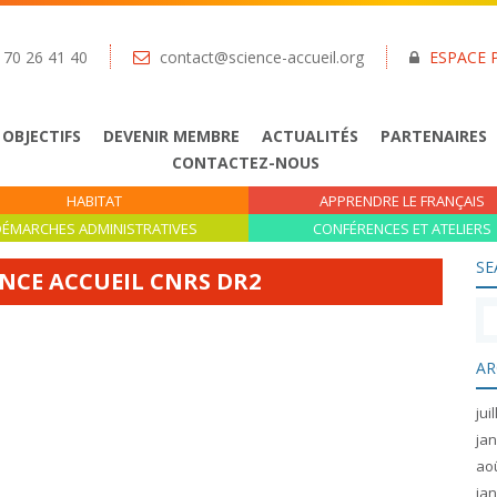
 70 26 41 40
contact@science-accueil.org
ESPACE 
 OBJECTIFS
DEVENIR MEMBRE
ACTUALITÉS
PARTENAIRES
CONTACTEZ-NOUS
HABITAT
APPRENDRE LE FRANÇAIS
ÉMARCHES ADMINISTRATIVES
CONFÉRENCES ET ATELIERS
SE
NCE ACCUEIL CNRS DR2
AR
jui
jan
ao
jan