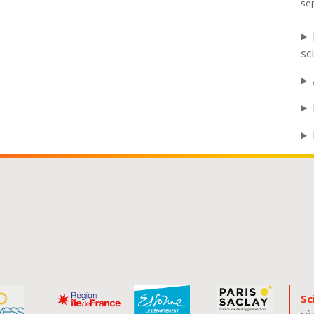
se
sc
Sc