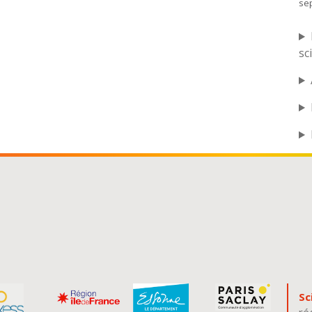
se
sc
Sc