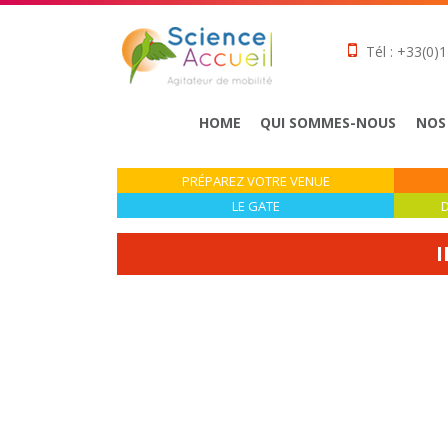
Tél : +33(0)1
HOME
QUI SOMMES-NOUS
NOS
PRÉPAREZ VOTRE VENUE
LE GATE
D
I