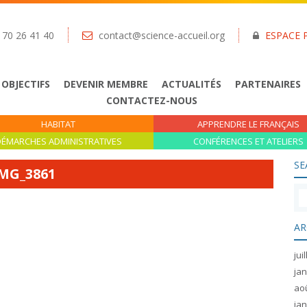
 70 26 41 40
contact@science-accueil.org
ESPACE 
 OBJECTIFS
DEVENIR MEMBRE
ACTUALITÉS
PARTENAIRES
CONTACTEZ-NOUS
HABITAT
APPRENDRE LE FRANÇAIS
ÉMARCHES ADMINISTRATIVES
CONFÉRENCES ET ATELIERS
SE
MG_3861
AR
jui
jan
ao
jan