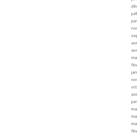
dé
jui
jui
no
se
ao
avr
ma
fév
jan
no
oc
ao
jui
ma
ma
ma
fév