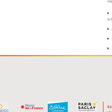
se
sc
Sc