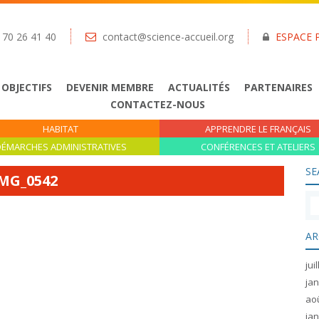
 70 26 41 40
contact@science-accueil.org
ESPACE 
 OBJECTIFS
DEVENIR MEMBRE
ACTUALITÉS
PARTENAIRES
CONTACTEZ-NOUS
HABITAT
APPRENDRE LE FRANÇAIS
ÉMARCHES ADMINISTRATIVES
CONFÉRENCES ET ATELIERS
SE
MG_0542
AR
jui
jan
ao
jan