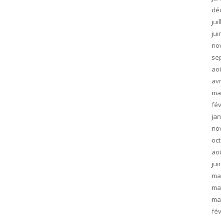
dé
jui
jui
no
se
ao
avr
ma
fév
jan
no
oc
ao
jui
ma
ma
ma
fév