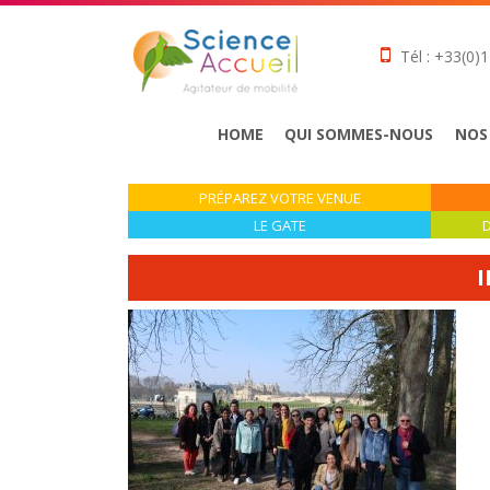
Tél : +33(0)1
HOME
QUI SOMMES-NOUS
NOS
PRÉPAREZ VOTRE VENUE
LE GATE
D
I