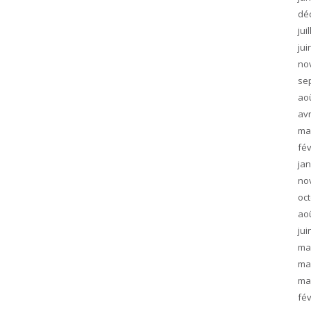
dé
jui
jui
no
se
ao
avr
ma
fév
jan
no
oc
ao
jui
ma
ma
ma
fév