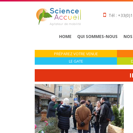
Tél : +33(0)1
HOME
QUI SOMMES-NOUS
NOS
PRÉPAREZ VOTRE VENUE
LE GATE
D
I