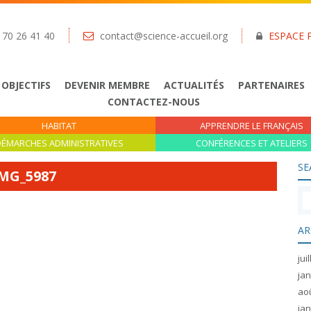
 70 26 41 40
contact@science-accueil.org
ESPACE 
 OBJECTIFS
DEVENIR MEMBRE
ACTUALITÉS
PARTENAIRES
CONTACTEZ-NOUS
HABITAT
APPRENDRE LE FRANÇAIS
ÉMARCHES ADMINISTRATIVES
CONFÉRENCES ET ATELIERS
SE
MG_5987
AR
jui
jan
ao
jan