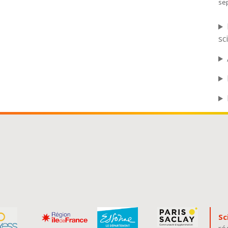
se
sc
Sc