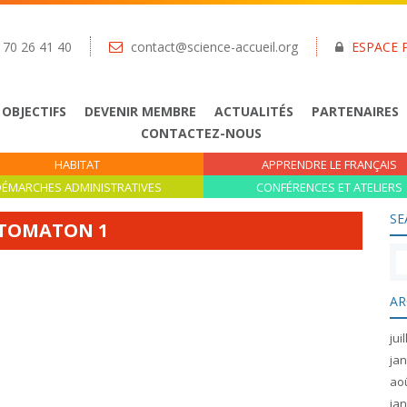
 70 26 41 40
contact@science-accueil.org
ESPACE 
 OBJECTIFS
DEVENIR MEMBRE
ACTUALITÉS
PARTENAIRES
CONTACTEZ-NOUS
HABITAT
APPRENDRE LE FRANÇAIS
ÉMARCHES ADMINISTRATIVES
CONFÉRENCES ET ATELIERS
SE
TOMATON 1
AR
jui
jan
ao
jan