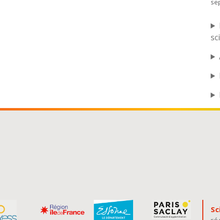
se
sc
Sc