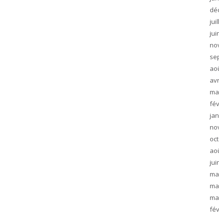
dé
jui
jui
no
se
ao
avr
ma
fév
jan
no
oc
ao
jui
ma
ma
ma
fév