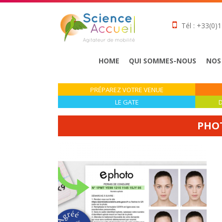
Tél : +33(0)1
HOME
QUI SOMMES-NOUS
NOS
PRÉPAREZ VOTRE VENUE
LE GATE
D
PHO