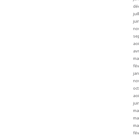
dé
jui
jui
no
se
ao
avr
ma
fév
jan
no
oc
ao
jui
ma
ma
ma
fév