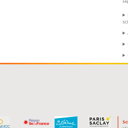
se
sc
Sc