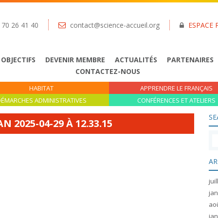
 70 26 41 40
contact@science-accueil.org
ESPACE 
 OBJECTIFS
DEVENIR MEMBRE
ACTUALITÉS
PARTENAIRES
CONTACTEZ-NOUS
HABITAT
APPRENDRE LE FRANÇAIS
ÉMARCHES ADMINISTRATIVES
CONFÉRENCES ET ATELIERS
SE
 2025-04-29 À 12.33.15
AR
jui
jan
ao
jan