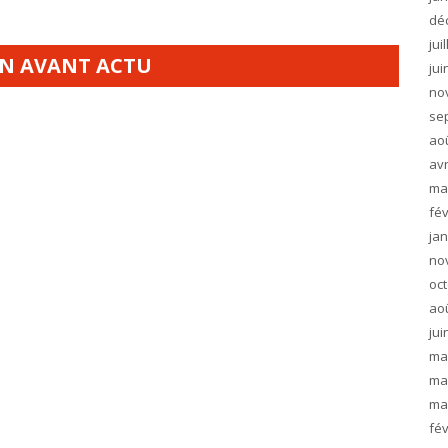
dé
jui
EN AVANT ACTU
jui
no
se
ao
avr
ma
fév
jan
no
oc
ao
jui
ma
ma
ma
fév