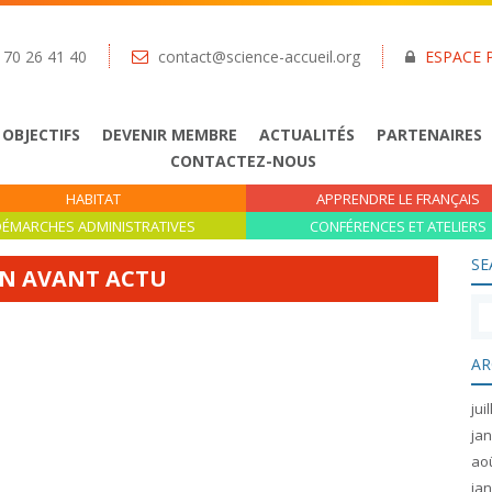
 70 26 41 40
contact@science-accueil.org
ESPACE 
 OBJECTIFS
DEVENIR MEMBRE
ACTUALITÉS
PARTENAIRES
CONTACTEZ-NOUS
HABITAT
APPRENDRE LE FRANÇAIS
ÉMARCHES ADMINISTRATIVES
CONFÉRENCES ET ATELIERS
SE
EN AVANT ACTU
AR
jui
jan
ao
jan