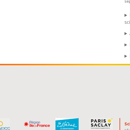
se
sc
Sc