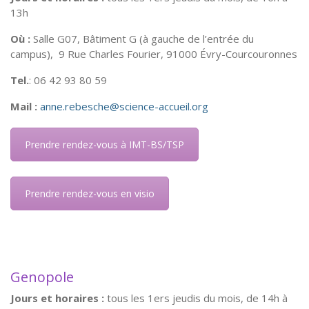
13h
Où :
Salle G07, Bâtiment G (
à gauche de l’entrée du
campus),
9 Rue Charles Fourier, 91000 Évry-Courcouronnes
Tel.
: 06 42 93 80 59
Mail :
anne.rebesche@science-accueil.org
Prendre rendez-vous à IMT-BS/TSP
Prendre rendez-vous en visio
Genopole
Jours et horaires :
tous les 1ers jeudis du mois, de 14h à