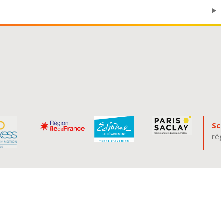
Sc
ré