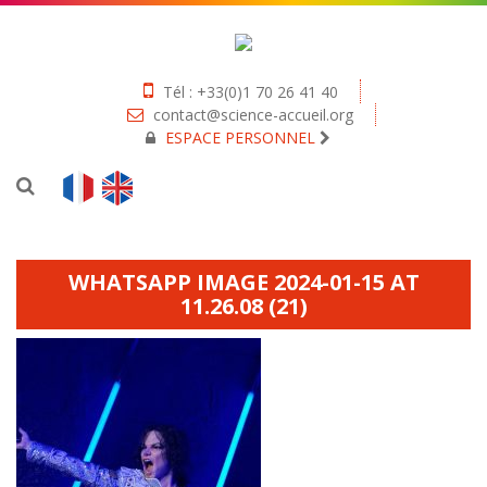
Tél : +33(0)1 70 26 41 40
contact@science-accueil.org
ESPACE PERSONNEL
WHATSAPP IMAGE 2024-01-15 AT
11.26.08 (21)