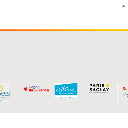
Sc
ré