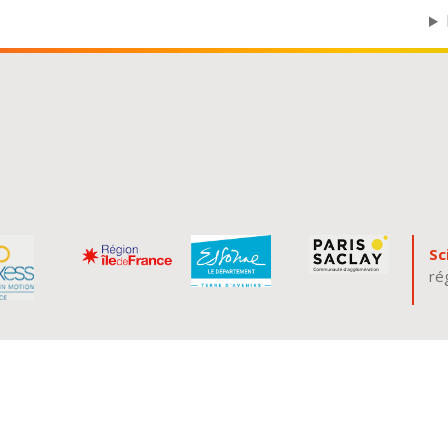
Sc
ré